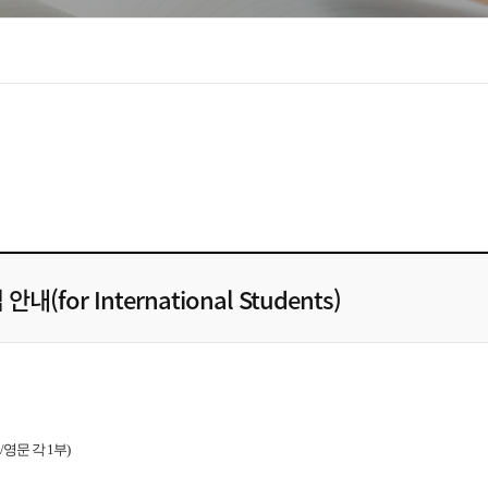
or International Students)
영문 각 1부)