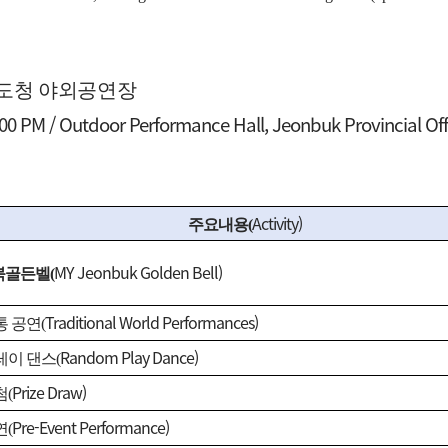
도청 야외공연장
00 PM / Outdoor Performance Hall, Jeonbuk Provincial Off
Activity)
주요내용(
MY Jeonbuk Golden Bell)
북골든벨(
Traditional World Performances)
통 공연(
Random Play Dance)
레이 댄스(
Prize Draw)
첨(
Pre-Event Performance)
연(