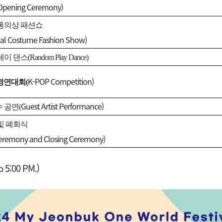
Opening Ceremony)
통의상 패션쇼
nal Costume Fashion Show)
레이 댄스(
Random Play Dance)
K-POP Competition)
경연대회(
Guest Artist Performance)
 공연(
및 폐회식
eremony and Closing Ceremony)
o 5:00 PM.)