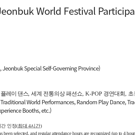
eonbuk World Festival Participa
 Jeonbuk Special Self-Governing Province)
 플레이 댄스
,
세계 전통의상 패션쇼
, K-POP
경연대회
,
초
 Traditional World Performances, Random Play Dance, Tr
xperience Booths, etc.)
시간 인정
(
최대
4
시간
)
een selected, and regular attendance hours are recognized (up to 4 hour