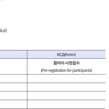
ice)
Notes)
비고(
참여자 사전접수
Pre-registration for participants)
(