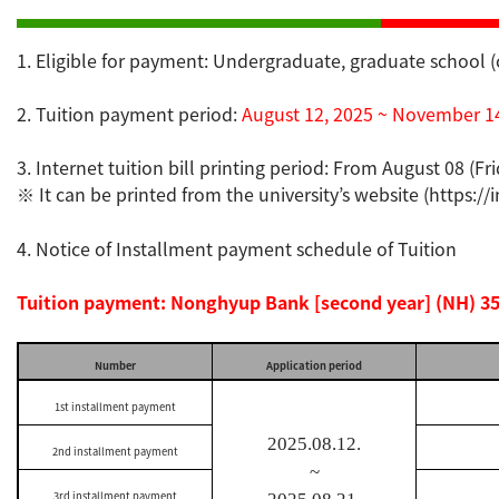
1. Eligible for payment: Undergraduate, graduate school (
2. Tuition payment period:
August 12, 2025 ~ November 1
3. Internet tuition bill printing period: From August 08 (Fr
It can be printed from the university’s website (
https://
※
4. Notice of Installment payment schedule of Tuition
Tuition payment: Nonghyup Bank [second year]
(NH) 3
Number
Application period
1st installment payment
2025.08.12.
2nd installment payment
~
3rd installment payment