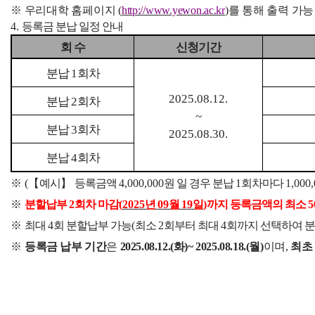
※
우리대학 홈페이지
(
http://www.yewon.ac.kr
)
를 통해 출력 가능
4.
등록금 분납 일정 안내
회 수
신청기간
분납
1
회차
2025.08.12.
분납
2
회차
~
분납
3
회차
2025.08.30.
분납
4
회차
※
(
【
예시
】
등록금액
4,000,000
원 일 경우 분납
1
회차마다
1,000
※
분할납부
2
회차 마감
(
2025
년
09
월
19
일
)
까지 등록금액의 최소
※
최대
4
회 분할납부 가능
(
최소
2
회부터 최대
4
회까지 선택하여 
※
등록금 납부 기간
은
2025.08.12.(
화
)~ 2025.08.18.(
월
)
이며
,
최초