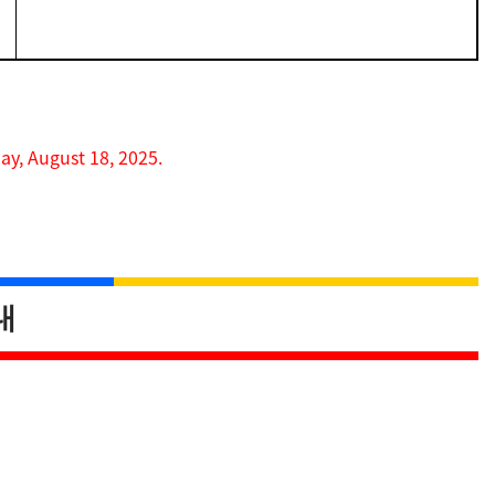
day,
August 18
, 2025.
내