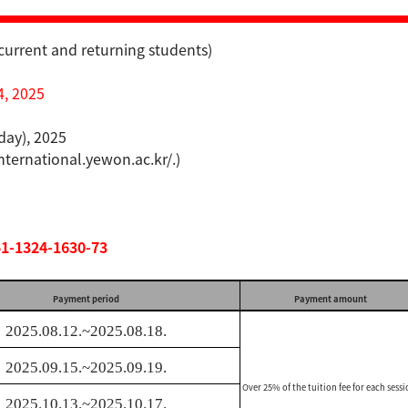
current and returning students)
4, 2025
iday), 2025
international.yewon.ac.kr/.
)
51-1324-1630-73
Payment period
Payment amount
2025.08.12.~2025.08.18.
2025.09.15.~2025.09.19.
Over 25% of the tuition fee for each sessi
2025.10.13.~2025.10.17.