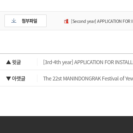
첨부파일
[Second year] APPLICATION FO
▲ 윗글
[3rd-4th year] APPLICATION FOR INS
▼ 아랫글
The 22st MANINDONGRAK Festival of