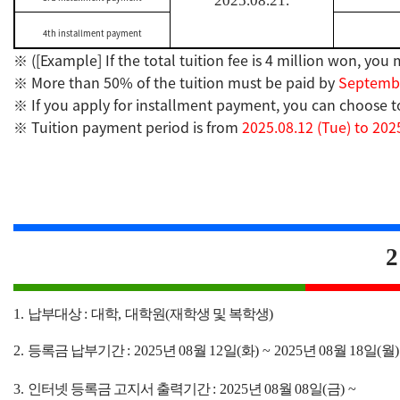
2025.08.21.
4th installment payment
([Example] If the total tuition fee is 4 million won, yo
※
More than 50% of the tuition must be paid by
Septembe
※
If you apply for installment payment, you can choose to 
※
Tuition payment period is from
2025.08.12 (Tue) to 202
※
2
1.
납부대상
:
대학
,
대학원
(
재학생 및 복학생
)
2.
등록금 납부기간
: 2025
년
08
월
12
일
(
화
) ~ 2025
년
08
월
18
일
(
월
)
3.
인터넷 등록금 고지서 출력기간
:
2025
년
08
월
08
일
(
금
) ~