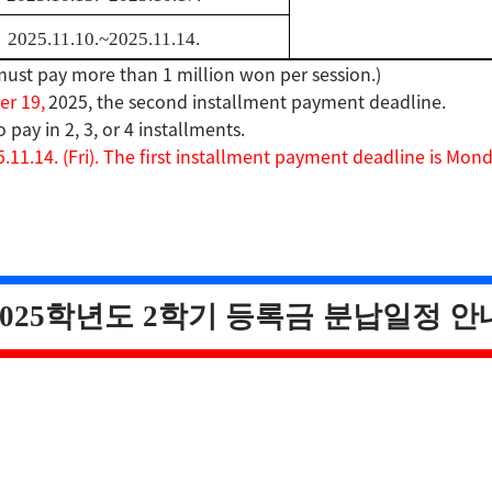
2025.11.10.~2025.11.14.
u must pay more than 1 million won per session.)
r 19,
2025, the second installment payment deadline.
pay in 2, 3, or 4 installments.
5.11.14. (Fri). The first installment payment deadline is Mon
025
학년도
2
학기 등록금 분납일정 안