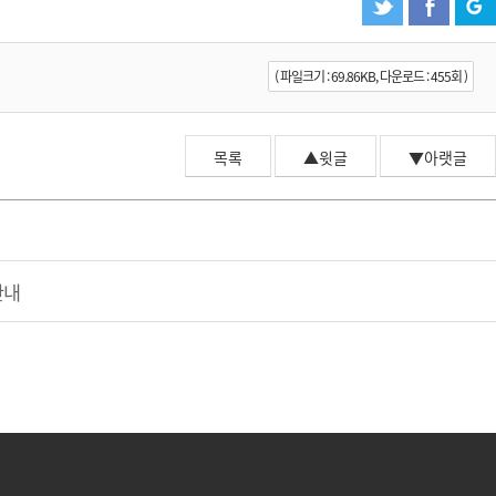
( 파일크기 : 69.86KB, 다운로드 : 455회 )
목록
▲윗글
▼아랫글
안내