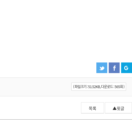
( 파일크기 : 51.52KB, 다운로드 : 565회 )
목록
▲윗글